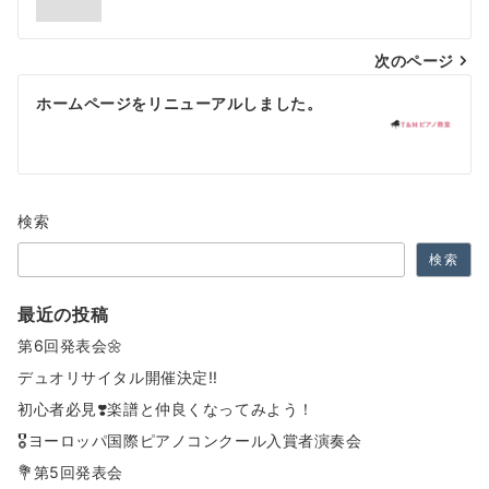
ナ
次のページ
ビ
ゲ
ホームページをリニューアルしました。
ー
シ
ョ
検索
ン
検索
最近の投稿
第6回発表会🌼
デュオリサイタル開催決定‼️
初心者必見❣️楽譜と仲良くなってみよう！
🎖️ヨーロッパ国際ピアノコンクール入賞者演奏会
💐第5回発表会