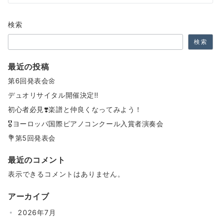
シ
ョ
検索
ン
検索
最近の投稿
第6回発表会🌼
デュオリサイタル開催決定‼️
初心者必見❣️楽譜と仲良くなってみよう！
🎖️ヨーロッパ国際ピアノコンクール入賞者演奏会
💐第5回発表会
最近のコメント
表示できるコメントはありません。
アーカイブ
2026年7月